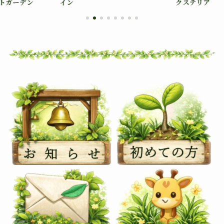
トガーデン
イン
クステリア